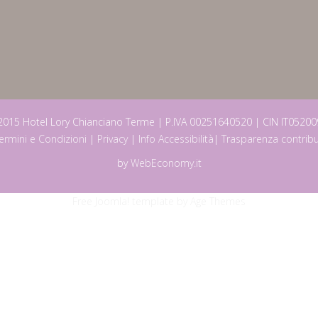
2015 Hotel Lory Chianciano Terme | P.IVA 00251640520 | CIN IT052
ermini e Condizioni
|
Privacy
|
Info Accessibilità
|
Trasparenza contribu
by
WebEconomy.it
Free Joomla! template by Age Themes