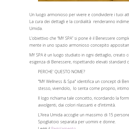
Un luogo armonioso per vivere e condividere i tuoi at
La cura dei dettagli e la cordialità renderanno indime
Umida.
L’obiettivo che “MY SPA” si pone è il Benessere completo
mente in uno spazio armonioso concepito appositame
MY SPA è un luogo studiato in ogni dettaglio, creato co
esigenza di Benessere, rispettando elevati standard di
PERCHE’ QUESTO NOME?
"MY Wellness & Spa" identifica un concept di Ben
stesso, vivendolo, lo senta come proprio, intimo
Il logo richiama tale concetto, ricordando la form
avvolgenti, dai colori rilassanti e d'intimità.
L’Area Umida accoglie un massimo di 15 perso
Spogliatoio separata per uomini e donne.
Leggi il
Regolamento