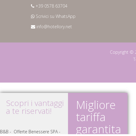
+39 0578 63704
Scrivici su WhatsApp
info@hotellory.net
Copyright © 
T
Scopri i vantaggi
Migliore
a te riservati!
tariffa
garantita
B&B - Offerte Benessere SPA -