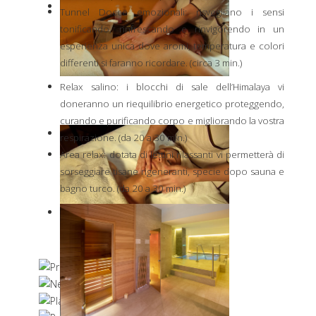
Tunnel Docce emozionali: risvegliano i sensi
tonificando, rinfrescando e rinvigorendo in un
esperienza unica dove aromi, temperatura e colori
differenti si faranno ricordare. (circa 3 min.)
Relax salino: i blocchi di sale dell’Himalaya vi
doneranno un riequilibrio energetico proteggendo,
curando e purificando corpo e migliorando la vostra
respirazione. (da 20 a 30 min.)
Area relax: dotata di lettini rilassanti vi permetterà di
sorseggiare tisane rigeneranti, specie dopo sauna e
bagno turco. (da 20 a 30 min.)