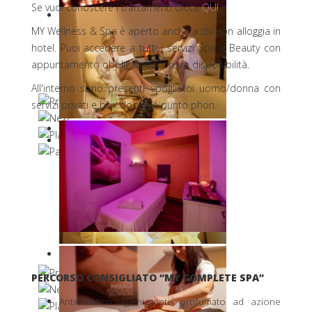
Se vuoi conoscere i trattamenti clicca
QUI
.
MY Wellness & Spa è aperto anche a chi non alloggia in
hotel. Puoi accedere a tutti i servizi Spa e Beauty con
appuntamento obbligatorio, previa disponibilità.
All'interno sono presenti spogliatoi uomo/donna con
servizi privati e box doccia e punto phon.
PERCORSO CONSIGLIATO “MY COMPLETE SPA”
Antimicotico: Igienizzante profumato ad azione