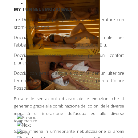
MY TUNNEL EMOZIONALE
Tre Docce diverse per getti, aromi e temperature con
cromie sofisticate.
Doccia nebulizzata di acqua fredda utile per
l'abbattimento termico immediato. Colore Blu.
Doccia con essenza tropicale per un confort
plurisensoriale. Colore Verde.
Doccia con getto d’acqua a colonna per un ulteriore
termoregolazione della temperatura corporea. Colore
Rosso.
Provate le sensazioni ed ascoltate le emozioni che si
generano grazie alla combinazione dei colori, delle diverse
modalità di irrorazione dell’acqua ed alle diverse
temperature.
Sarete immersi in un’inebriante nebulizzazione di aromi