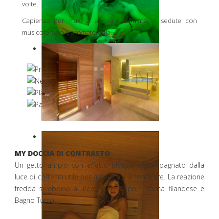
volte.
Capienza per max. 2 persone sdraiate, 4 sedute con
musicoterapia e aromaterapia.
MY DOCCIA DI CONTRASTO
Un getto ampio con effetto pioggia accompagnato dalla
luce di cortesia utile per rinfrescare e tonificare. La reazione
fredda si abbina al Percorso Kneipp, Sauna filandese e
Bagno Turco.