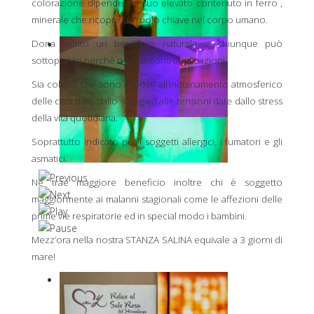
colorazione dipende dal suo elevato contenuto in ferro ,
minerale che ricopre un ruolo chiave nel corpo umano.
Dona subito un beneficio naturale e chiunque può
sottoporvisi perchè non ha controindicazioni.
Sia coloro che sono esposti all’inquinamento atmosferico
delle città dato dallo smog ed alle tensioni date dallo stress
della vita quotidiana.
Soprattutto indicato per i soggetti allergici, i fumatori e gli
asmatici.
Ne trae maggiore beneficio inoltre chi è soggetto
maggiormente ai malanni stagionali come le affezioni delle
prime vie respiratorie ed in special modo i bambini.
Mezz’ora nella nostra STANZA SALINA equivale a 3 giorni di
mare!