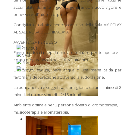
tensioni muscolari liberando il corpo dalle tossine
accumulate durante il giorno generando nuovo vigore e
benessere all’intero corpo.
Consigliato in abbinamento con l’uso della Sala MY RELAX
AL SALE ROSA DELL’HIMALAYA.
AVVERTENZA PER L’USO
Fare una doccia tiepida prima di entrare per temperare il
corpo preparando la pelle al trattamento.
Dopo ogni seduta, bere acqua o una tisana calda per
favorire la depurazione attraverso la sudorazione.
La permanenza è soggettiva, consigliamo da un minimo di 8
minuti ad un massimo di 12/15 minuti.
Ambiente ottimale per 2 persone dotato di cromoterapia,
musicoterapia e aromaterapia.