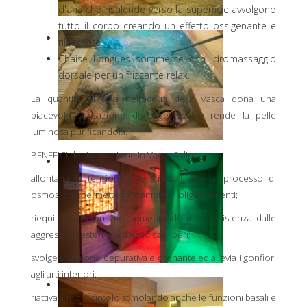
d'aria che risalendo verso la superficie avvolgono
tutto il corpo creando un effetto ossigenante e
rilassante.
Chaise Longues sommerse con idromassaggio
dorsale per un frizzante relax.
La quantità di sale nell’acqua della Vasca dona una
piacevole sensazione di leggerezza e rende la pelle
luminosa purificandola.
BENEFICI dell’immersione in Vasca Salina:
allontana le tensioni e lo stress grazie al processo di
osmosi che permette lo scambio di oligoelementi;
riequilibra l’organismo aumentandone la resistenza dalle
aggressioni esterne e dai radicali liberi;
svolge un’azione depurativa e drenante ed allevia i gonfiori
agli arti inferiori;
riattiva il microcircolo stimolando anche le funzioni basali e