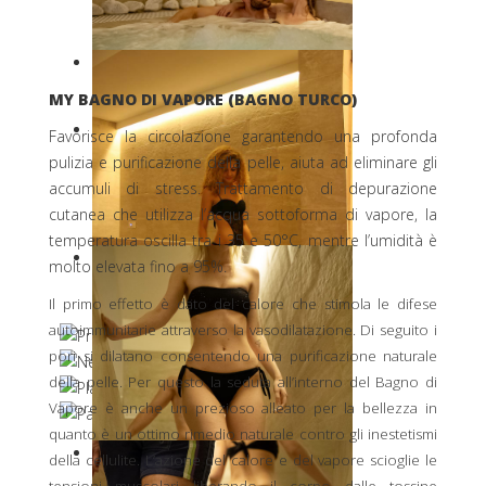
MY BAGNO DI VAPORE (BAGNO TURCO)
Favorisce la circolazione garantendo una profonda
pulizia e purificazione della pelle, aiuta ad eliminare gli
accumuli di stress. Trattamento di depurazione
cutanea che utilizza l’acqua sottoforma di vapore, la
temperatura oscilla tra i 35 e 50°C, mentre l’umidità è
molto elevata fino a 95%.
Il primo effetto è dato del calore che stimola le difese
autoimmunitarie attraverso la vasodilatazione. Di seguito i
pori si dilatano consentendo una purificazione naturale
della pelle. Per questo la seduta all’interno del Bagno di
Vapore è anche un prezioso alleato per la bellezza in
quanto è un ottimo rimedio naturale contro gli inestetismi
della cellulite. L’azione del calore e del vapore scioglie le