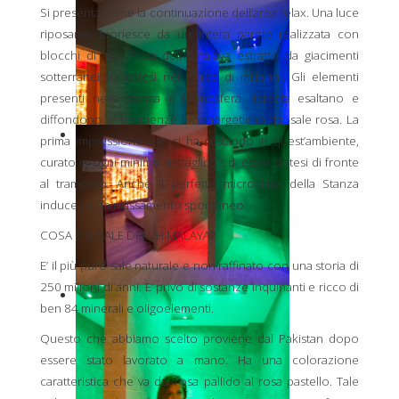
Si presenta come la continuazione dell’area relax. Una luce
riposante fuoriesce da un intera parete realizzata con
blocchi di sale Rosa dell’Himalaya estratto da giacimenti
sotterranei formatesi nel corso di millenni. Gli elementi
presenti nella stanza e l’atmosfera ricreata esaltano e
diffondono le frequenze bioenergetiche del sale rosa. La
prima impressione che si ha restando in quest’ambiente,
curato in ogni minimo dettaglio, è di esser distesi di fronte
al tramonto. Anche il perfetto microclima della Stanza
induce ad un rilassamento spontaneo.
COSA E’ IL SALE DELL’HIMALAYA?
E’ il più puro sale naturale e non raffinato con una storia di
250 milioni di anni. E’ privo di sostanze inquinanti e ricco di
ben 84 minerali e oligoelementi.
Questo che abbiamo scelto proviene dal Pakistan dopo
essere stato lavorato a mano. Ha una colorazione
caratteristica che va dal rosa pallido al rosa pastello. Tale