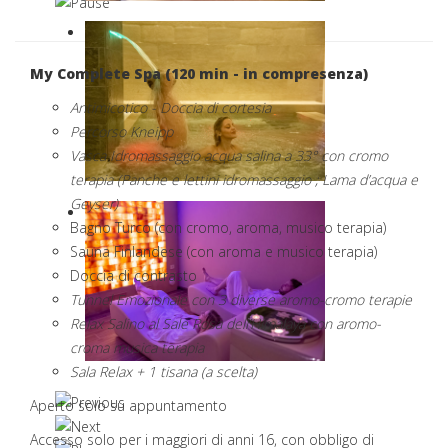
My Complete Spa (120 min - in compresenza)
Antimicotico - Doccia di cortesia
Percorso Kneipp
Vasca Idromassaggio acqua salina a 33° con cromo
terapia (
Panche e lettini idromassaggio ;
Lama d’acqua e
Geyser)
Bagno Turco (con cromo, aroma, musico terapia)
Sauna Finlandese (con aroma e musico terapia)
Doccia di contrasto
Tunnel Emozionale con 3 diverse aromo-cromo terapie
Relax Salino al Sale Rosa dell’Himalaya con aromo-
croma musica terapia
Sala Relax + 1 tisana (a scelta)
Aperto solo su appuntamento
Accesso solo per i maggiori di anni 16, con obbligo di