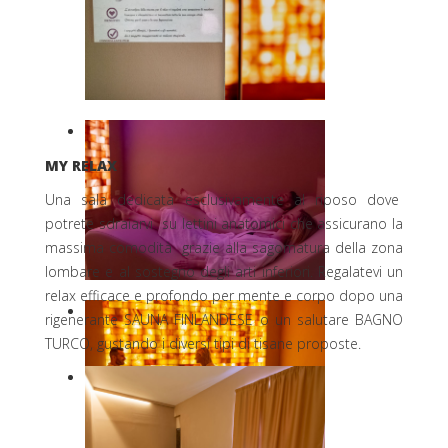
MY RELAX
Una sala dedicata esclusivamente al riposo dove
potrete sdraiarvi su lettini anatomici che assicurano la
massima comodità grazie alla sagomatura della zona
lombare e al sostegno degli arti inferiori. Regalatevi un
relax efficace e profondo per mente e corpo dopo una
rigenerante SAUNA FINLANDESE o un salutare BAGNO
TURCO, gustando i diversi tipi di tisane proposte.