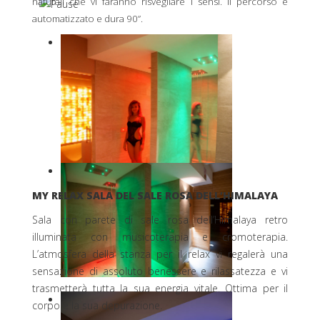
naturali che vi faranno risvegliare i sensi. Il percorso è
automatizzato e dura 90”.
MY RELAX SALA DEL SALE ROSA DELL’HIMALAYA
Sala con parete di sale rosa dell’Himalaya retro
illuminata con musicoterapia e cromoterapia.
L’atmosfera della stanza per il relax vi regalerà una
sensazione di assoluto benessere e rilassatezza e vi
trasmetterà tutta la sua energia vitale. Ottima per il
corpo e la sua depurazione.