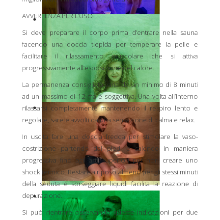
AVVERTENZA PER L’USO
Si deve preparare il corpo prima d’entrare nella sauna
facendo una doccia tiepida per temperare la pelle e
facilitare il rilassamento muscolare che si attiva
progressivamente all’esposizione del calore.
La permanenza consigliata varia da un minimo di 8 minuti
ad un massimo di 12 ma è soggettiva. Una volta all’interno
rilassarsi completamente mantenendo il respiro lento e
regolare, sarete avvolti da una sensazione di calma e relax.
In uscita fare una doccia fredda per stimolare la vaso-
costrizione partendo dai piedi e salendo in maniera
progressiva fino agli arti superiori per non creare uno
shock termico. Restare a riposo almeno per gli stessi minuti
della seduta e sorseggiare liquidi facilita la reazione di
depurazione.
Si può rientrare osservando queste indicazioni per due