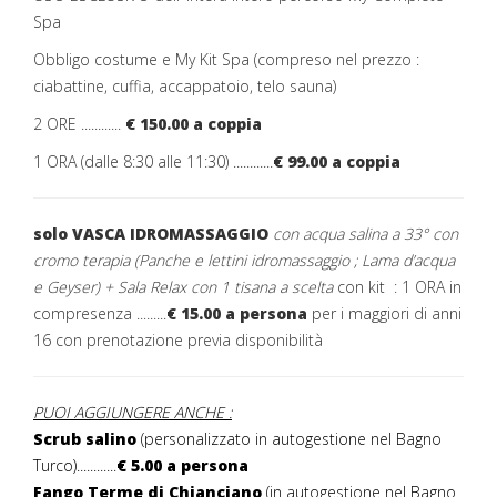
Spa
Obbligo costume e My Kit Spa (compreso nel prezzo :
ciabattine, cuffia, accappatoio, telo sauna)
2 ORE ............
€ 150.00 a coppia
1 ORA (dalle 8:30 alle 11:30) ............
€ 99.00 a coppia
solo VASCA IDROMASSAGGIO
con acqua salina a 33° con
cromo terapia (
Panche e lettini idromassaggio ;
Lama d’acqua
e Geyser) +
Sala Relax con 1 tisana a scelta
con kit : 1 ORA in
compresenza .........
€ 15.00 a persona
per i maggiori di anni
16 con prenotazione previa disponibilità
PUOI AGGIUNGERE ANCHE :
Scrub salino
(personalizzato in autogestione nel Bagno
Turco)............
€ 5.00 a persona
Fango Terme di Chianciano
(in autogestione nel Bagno