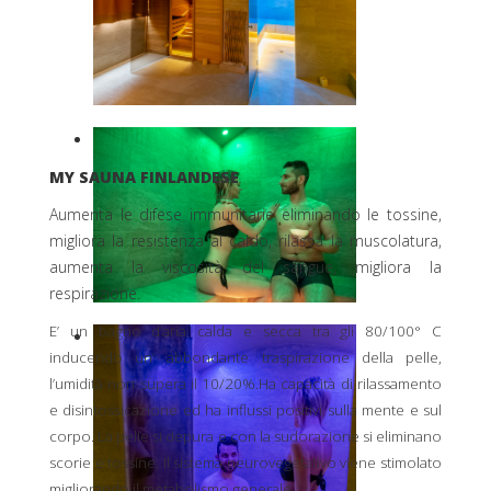
MY SAUNA FINLANDESE
Aumenta le difese immunitarie eliminando le tossine,
migliora la resistenza al caldo, rilassa la muscolatura,
aumenta la viscosità del sangue, migliora la
respirazione.
E’ un bagno d’aria calda e secca tra gli 80/100° C
inducendo un’ abbondante traspirazione della pelle,
l’umidità non supera il 10/20%.Ha capacità di rilassamento
e disintossicazione ed ha influssi positivi sulla mente e sul
corpo. La pelle si depura e con la sudorazione si eliminano
scorie e tossine. Il sistema neurovegetativo viene stimolato
migliorando il metabolismo generale.