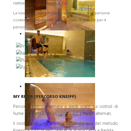
riattivando quelle metaboliche.
La Vasca non è sorvegliata, capienza fino ad 8 persone
contemporaneamente, accessoriata di panche per 4
persone.
MY RIVER (PERCORSO KNEIPP)
Percorso con camminata a piedi scalzi sui ciottoli di
fiume attraversando idrogetti caldi e freddi alternati.
Il nostro percorso si basa sull’idroterapia del metodo
Kneipp e l’uso di getti laterali di acqua calda e fredda.