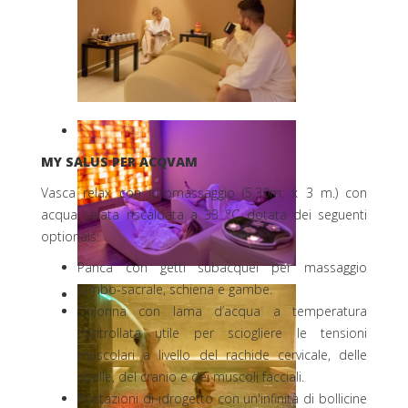
MY SALUS PER ACQVAM
Vasca relax con idromassaggio (5,30m. x 3 m.) con
acqua salata riscaldata a 33 °C dotata dei seguenti
optionals:
Panca con getti subacquei per massaggio
lombo-sacrale, schiena e gambe.
Colonna con lama d’acqua a temperatura
controllata utile per sciogliere le tensioni
muscolari a livello del rachide cervicale, delle
spalle, del cranio e dei muscoli facciali.
Postazioni di idrogetto con un'infinità di bollicine