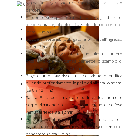
rapida a largo spettro (obbligatorio ad inizio
percorso)
Percorso Kneipp: prepara il corpo agli sbalzi di
temperatura regolando i flussi dei liquidi corporei
(circa 10 min.)
Doccia di cortesia: (obbligatoria prima dell’ingresso
in ogni Servizio dell’Area Umida)
Vasca idromassaggio salina: riequilibra l’ intero
organismo che per osmosi permette lo scambio di
oligoelementi (da 20 a 40 min.)
Bagno turco: favorisce la circolazione e purifica
pulendo profondamente la pelle ed allenta lo stress.
(da 8 a 12 min.)
Sauna Finlandese: rilassa e disintossica mente e
corpo eliminando tossine ed aumentando le difese
immunitarie (da 8 a 12 min.)
Doccia di contrasto: da fare dopo la sauna o il
bagno turco per un piacevole e fresco senso di
benessere. (circa 1 min.)