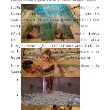
L’acqua calda crea una sensazione di relax mentre
l’acqua fredda tonifica e rinvigorisce l’organismo. Lo
sbalzo termico che si crea svolge un’azione tonificante
sulle pareti dei capillari ed ha proprietà drenanti.
Infatti gli speciali augelli erogano l’acqua a diversa
temperatura e ad una pressione che aiuta
l’ossigenazione degli arti inferiori stimolando il ritorno
venoso e linfatico e donando una sensazione di
leggerezza grazie alla ginnastica vascolare passiva.
Note: il percorso è consigliato prima dell’uso della
Sauna Finlandese e del Bagno di Vapore.