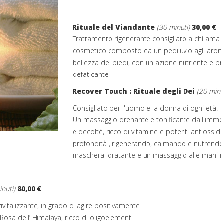
Rituale del Viandante
(30 minuti)
30,00 €
Trattamento rigenerante consigliato a chi ama p
cosmetico composto da un pediluvio agli aromi
bellezza dei piedi, con un azione nutriente e 
defaticante
Recover Touch : Rituale degli Dei
(20 minu
Consigliato per l'uomo e la donna di ogni età.
Un massaggio drenante e tonificante dall'immed
e decolté, ricco di vitamine e potenti antiossida
profondità , rigenerando, calmando e nutrendo 
maschera idratante e un massaggio alle mani 
inuti)
80,00 €
vitalizzante, in grado di agire positivamente
 Rosa dell’ Himalaya, ricco di oligoelementi