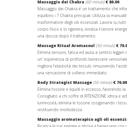
Massaggio dei Chakra
(60 minuti)
€ 80.00
Massaggio dei Chakra e’ un trattamento che infond
equlibrio i 7 Chakra principali. Utilizza la manua
trasformatore degli olii essenziali. Lavora su tutti 
corpo fisico e lo rigenera, innalza il tenore energe
una doccia dopo il trattamento.
Massage Ritual Aromasoul
(50 minuti)
€ 70.
Elimina tensioni, fatica ed aiuta a sentirsi legger
un' esperienza di profondo benessere sensorial
migliora l'elasticità dei tessuti, rimuovendo l'ac
una sensazione di sollievo immediato.
Body Strategist Massage
(50 minuti)
€ 70.00
Elimina tossine e liquidi in eccesso, favorendo la
Consigliato a chi soffre di RITENZIONE idrica e adi
luminosità, elimina le tossine ossigenando i tessuti
restituendo morbidezza .
Massaggio aromaterapico agli oli essenzi
Ricarica le tue energie e ritrova il benessere co