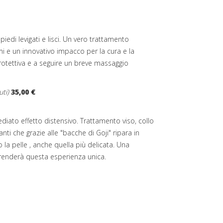
iedi levigati e lisci. Un vero trattamento
 e un innovativo impacco per la cura e la
protettiva e a seguire un breve massaggio
ti)
35,00 €
iato effetto distensivo. Trattamento viso, collo
nti che grazie alle "bacche di Goji" ripara in
la pelle , anche quella più delicata. Una
renderà questa esperienza unica.