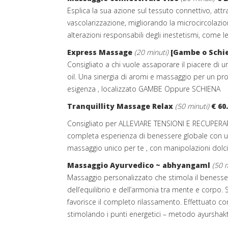
Esplica la sua azione sul tessuto connettivo, attr
vascolarizzazione, migliorando la microcircolazio
alterazioni responsabili degli inestetismi, come l
Express Massage
(20 minuti)
[Gambe o Schie
Consigliato a chi vuole assaporare il piacere di u
oil. Una sinergia di aromi e massaggio per un pr
esigenza , localizzato GAMBE Oppure SCHIENA
Tranquillity Massage Relax
(50 minuti)
€ 60
Consigliato per ALLEVIARE TENSIONI E RECUPE
completa esperienza di benessere globale con u
massaggio unico per te , con manipolazioni dolci
Massaggio Ayurvedico ~ abhyangaml
(50 m
Massaggio personalizzato che stimola il benesse
dell’equilibrio e dell’armonia tra mente e corpo. 
favorisce il completo rilassamento. Effettuato co
stimolando i punti energetici – metodo ayurshakt