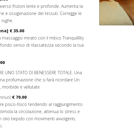
averso frizioni lente e profonde. Aumenta la
ne e ossigenazione dei tessuti. Corregge le
e rughe.
na] € 35.00
n massaggio mirato con il mitico Tranquilllity
ofondo senso di rilassatezza secondo la tua
.00
RARE UNO STATO DI BENESSERE TOTALE. Una
na profumazione che si farà ricordare Un
, morbide e vellutate
inuti)
€ 70.00
re psico-fisico tendendo al raggiungimento
Stimola la circolazione, attenua lo stress e
n olio tiepido con movimenti avvolgenti,
i.