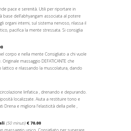
e pace e serenità. Utili per riportare in
lità base dell’abhyangam associata al potere
gli organi interni, sul sistema nervoso, rilassa il
tico, pacifica la mente stressata. Si consiglia
00
i nel corpo e nella mente Consigliato a chi vuole
e. Originale massaggio DEFATICANTE che
ido lattico e rilassando la muscolatura, dando
 circolazione linfatica , drenando e depurando.
posità localizzate. Aiuta a restituire tono e
 Drena e migliora l'elasticità della pelle ,
ali
(50 minuti)
€ 70.00
n un massaggio unico. Consigliato per superare