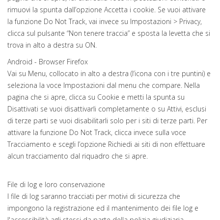
rimuovi la spunta dall’opzione Accetta i cookie. Se vuoi attivare
la funzione Do Not Track, vai invece su Impostazioni > Privacy,
clicca sul pulsante “Non tenere traccia” e sposta la levetta che si
trova in alto a destra su ON.
Android - Browser Firefox
Vai su Menu, collocato in alto a destra (l’icona con i tre puntini) e
seleziona la voce Impostazioni dal menu che compare. Nella
pagina che si apre, clicca su Cookie e metti la spunta su
Disattivati se vuoi disattivarli completamente o su Attivi, esclusi
di terze parti se vuoi disabilitarli solo per i siti di terze parti. Per
attivare la funzione Do Not Track, clicca invece sulla voce
Tracciamento e scegli l’opzione Richiedi ai siti di non effettuare
alcun tracciamento dal riquadro che si apre.
File di log e loro conservazione
I file di log saranno tracciati per motivi di sicurezza che
impongono la registrazione ed il mantenimento dei file log e
l'accessibilità agli stessi da parte della polizia giudiziaria